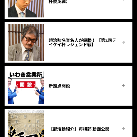
杯俊英戦】
趙治勲名誉名人が優勝！ 【第2回テ
イケイ杯レジェンド戦】
新拠点開設
【部活動紹介】将棋部 動画公開