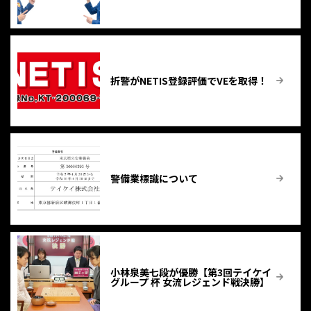
折警がNETIS登録評価でVEを取得！
警備業標識について
小林泉美七段が優勝【第3回テイケイ
グループ 杯 女流レジェンド戦決勝】