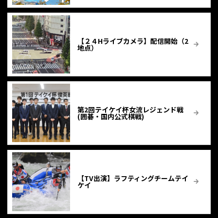
【２４Hライブカメラ】配信開始（2
地点）
第2回テイケイ杯女流レジェンド戦
(囲碁・国内公式棋戦)
【TV出演】ラフティングチームテイ
ケイ