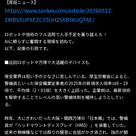
【産経ニュース】
https://www.sankei.com/article/20260522-
ZMBS5UPXEZC55GH2SXB56UQTAE/
ロボットや技術のフル活用で人手不足を乗り越えろ ！
AIに頼らずに奮闘する現場を訪ねて。
以下、記事の引用です。
■巡回ロボットや万博で大活躍のデバイスも
保安業界は担い手の少なさに苦しんでいる。厚生労働省によると、
警備員といった保安職業従事者の2025年の新規求人倍率は9・19
倍で、平均値（2・01倍）を大きく上回った。企業側は、最新技術
を駆使することでレベルの高い警備体制を維持しようとしてい
る。
昨年、大にぎわいだった大阪・関西万博の「日本館」では、警備
員が「ヘッドマウントディスプレイ（HMD）」を装着していた。
従来の無線機などでは周りの騒音に会話がかき消され、指示が聞