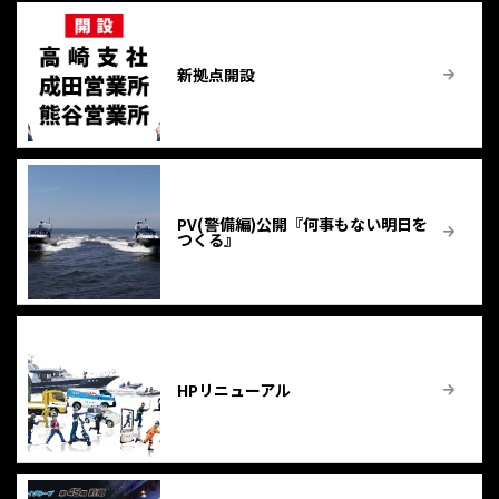
新拠点開設
PV(警備編)公開『何事もない明日を
つくる』
HPリニューアル