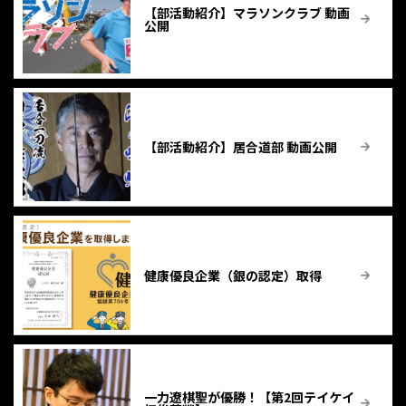
【部活動紹介】マラソンクラブ 動画
公開
【部活動紹介】居合道部 動画公開
健康優良企業（銀の認定）取得
一力遼棋聖が優勝！【第2回テイケイ