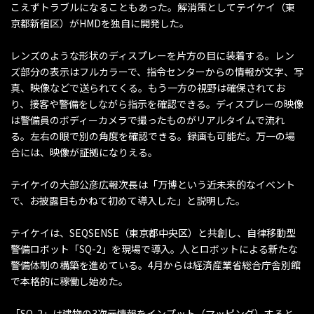
こえずトラブルになることもあった。解消策としてテイケイ（東
京都新宿区）がHMDを独自に開発した。
レンズのような形状のディスプレーを片方の目に装着する。レン
ズ部分の表示はフルカラーで、指令センターからの情報が文字、写
真、映像などで送られてくる。もう一方の視野は確保されてお
り、接客や警備をしながら指示を確認できる。ディスプレーの映像
は警備員のボディーカメラで撮ったものがリアルタイムで流れ
る。左右の眼で別の角度を確認できる。録画も可能だ。万一の場
合には、映像が証拠になりえる。
テイケイの大部公彦広報次長は「万博という近未来的なイベント
で、お披露目もかねて初めて導入した」と説明した。
テイケイは、SEQSENSE（東京都中央区）と共創し、自律移動型
警備ロボット「SQ-2」を現場で導入。人とロボットによる新たな
警備体制の構築を進めている。4月からは経済産業省総合庁舎別館
で本格的に稼働し始めた。
「SQ-2」は建物の3次元情報をインプット（マッピング）すると、