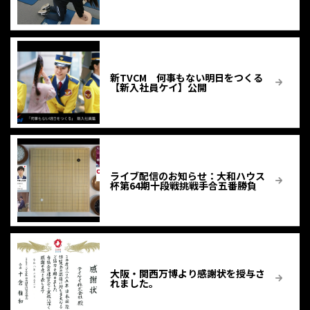
新TVCM 何事もない明日をつくる
【新入社員ケイ】公開
ライブ配信のお知らせ：大和ハウス
杯第64期十段戦挑戦手合五番勝負
大阪・関西万博より感謝状を授与さ
れました。