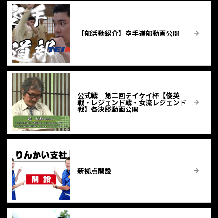
【部活動紹介】空手道部動画公開
公式戦 第二回テイケイ杯【俊英
戦・レジェンド戦・女流レジェンド
戦】各決勝動画公開
新拠点開設