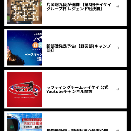
片岡聡九段が優勝!【第3回テイケイ
グループ杯 レジェンド戦決勝】
新部活発足予告!【野営部(キャンプ
部)】
ラフティングチームテイケイ 公式
Youtubeチャンネル開設
折警新動画・部活動紹介動画公開