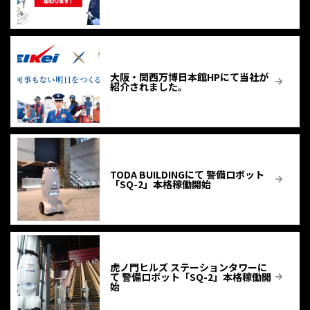
大阪・関西万博日本館HPにて当社が
紹介されました。
TODA BUILDINGにて 警備ロボット
「SQ-2」本格稼働開始
虎ノ門ヒルズ ステーションタワーに
て 警備ロボット「SQ-2」本格稼働開
始