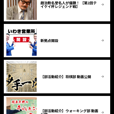
趙治勲名誉名人が優勝！ 【第2回テ
イケイ杯レジェンド戦】
新拠点開設
【部活動紹介】将棋部 動画公開
【部活動紹介】ウォーキング部 動画