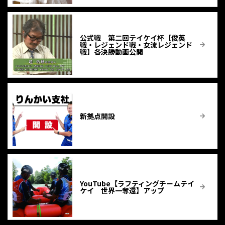
公式戦 第二回テイケイ杯【俊英
戦・レジェンド戦・女流レジェンド
戦】各決勝動画公開
新拠点開設
YouTube【ラフティングチームテイ
ケイ 世界一奪還】アップ