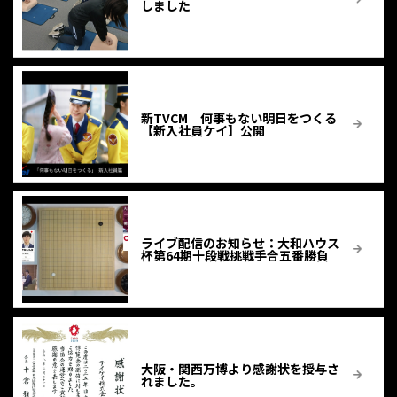
しました
新TVCM 何事もない明日をつくる
【新入社員ケイ】公開
ライブ配信のお知らせ：大和ハウス
杯第64期十段戦挑戦手合五番勝負
大阪・関西万博より感謝状を授与さ
れました。