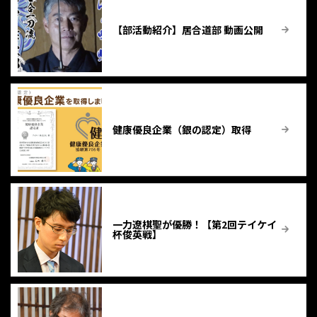
【部活動紹介】居合道部 動画公開
健康優良企業（銀の認定）取得
一力遼棋聖が優勝！【第2回テイケイ
杯俊英戦】