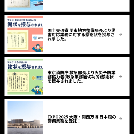
国土交通省 関東地方整備局長より災
害対応業務に対する感謝状を授与さ
れました。
東京消防庁 救急部長より火災予防業
務協力者(救急業務適切功労)感謝状
を授与されました。
EXPO2025 大阪・関西万博 日本館の
警備業務を受託！