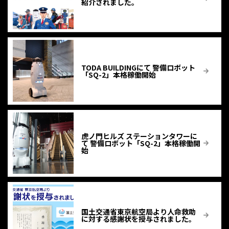
紹介されました。
TODA BUILDINGにて 警備ロボット
「SQ-2」本格稼働開始
虎ノ門ヒルズ ステーションタワーに
て 警備ロボット「SQ-2」本格稼働開
始
国土交通省東京航空局より人命救助
に対する感謝状を授与されました。