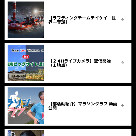
【ラフティングチームテイケイ 世
界一奪還】
【２４Hライブカメラ】配信開始
（１地点）
【部活動紹介】マラソンクラブ 動画
公開