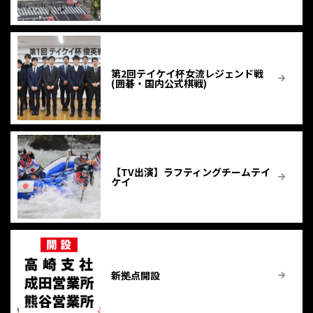
第2回テイケイ杯女流レジェンド戦
(囲碁・国内公式棋戦)
【TV出演】ラフティングチームテイ
ケイ
新拠点開設