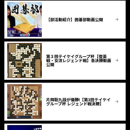
【部活動紹介】囲碁部動画公開
第３回テイケイグループ杯【俊英
戦・女流レジェンド戦】各決勝動画
公開
片岡聡九段が優勝!【第3回テイケイ
グループ杯 レジェンド戦決勝】