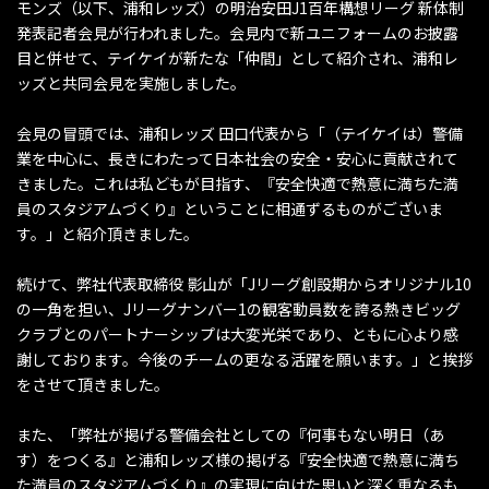
モンズ（以下、浦和レッズ）の明治安田J1百年構想リーグ 新体制
発表記者会見が行われました。会見内で新ユニフォームのお披露
目と併せて、テイケイが新たな「仲間」として紹介され、浦和レ
ッズと共同会見を実施しました。
会見の冒頭では、浦和レッズ 田口代表から「（テイケイは）警備
業を中心に、長きにわたって日本社会の安全・安心に貢献されて
きました。これは私どもが目指す、『安全快適で熱意に満ちた満
員のスタジアムづくり』ということに相通ずるものがございま
す。」と紹介頂きました。
続けて、弊社代表取締役 影山が「Jリーグ創設期からオリジナル10
の一角を担い、Jリーグナンバー1の観客動員数を誇る熱きビッグ
クラブとのパートナーシップは大変光栄であり、ともに心より感
謝しております。今後のチームの更なる活躍を願います。」と挨拶
をさせて頂きました。
また、「弊社が掲げる警備会社としての『何事もない明日（あ
す）をつくる』と浦和レッズ様の掲げる『安全快適で熱意に満ち
た満員のスタジアムづくり』の実現に向けた思いと深く重なるも