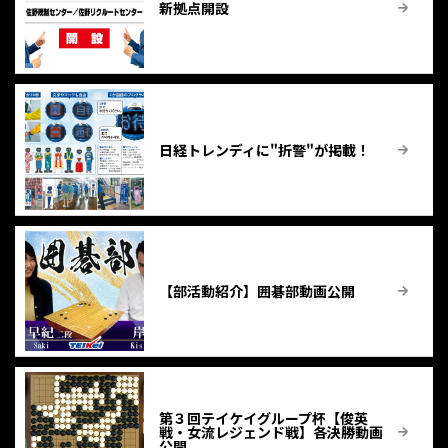
新拠点開設
日経トレンディに"折警"が掲載！
【部活動紹介】囲碁部動画公開
第３回テイケイグループ杯【俊英
戦・女流レジェンド戦】各決勝動画
公開