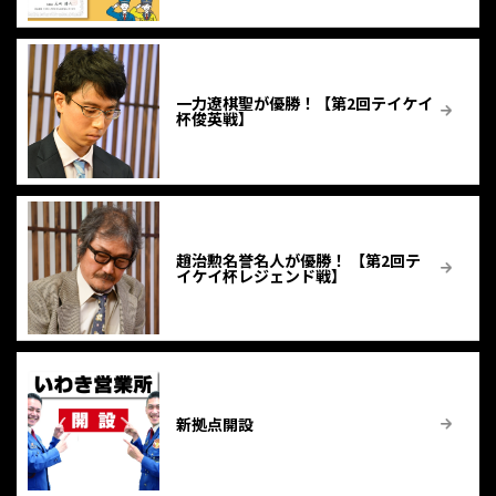
一力遼棋聖が優勝！【第2回テイケイ
杯俊英戦】
趙治勲名誉名人が優勝！ 【第2回テ
イケイ杯レジェンド戦】
新拠点開設