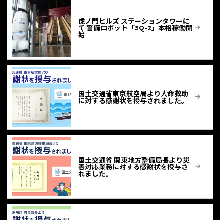
虎ノ門ヒルズ ステーションタワーに
て 警備ロボット「SQ-2」本格稼働開
始
国土交通省東京航空局より人命救助
に対する感謝状を授与されました。
国土交通省 関東地方整備局長より災
害対応業務に対する感謝状を授与さ
れました。