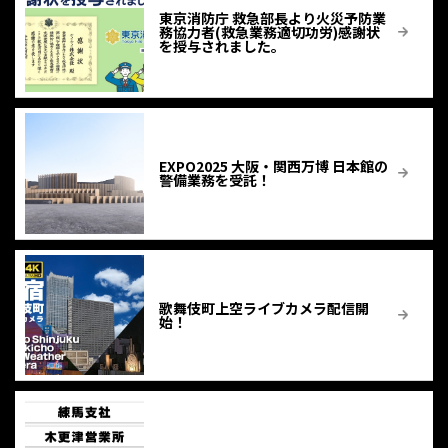
東京消防庁 救急部長より火災予防業
務協力者(救急業務適切功労)感謝状
を授与されました。
EXPO2025 大阪・関西万博 日本館の
警備業務を受託！
歌舞伎町上空ライブカメラ配信開
始！