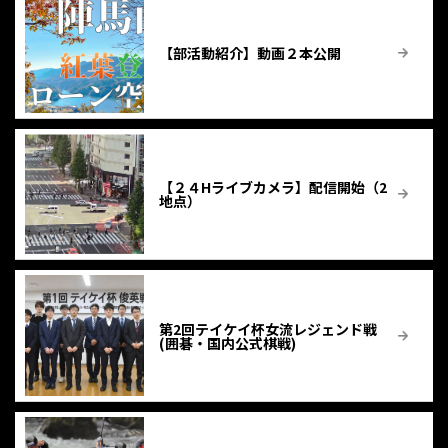
【部活動紹介】動画２本公開
【２４Hライブカメラ】配信開始（2
地点）
第2回テイケイ杯女流レジェンド戦
(囲碁・国内公式棋戦)