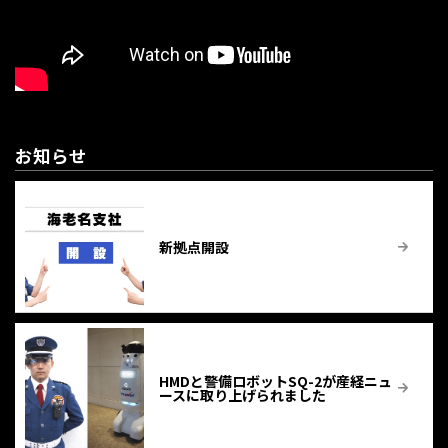
お知らせ
新拠点開設
HMDと警備ロボットSQ-2が産経ニュ
ースに取り上げられました