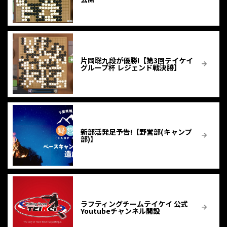
片岡聡九段が優勝!【第3回テイケイ
グループ杯 レジェンド戦決勝】
新部活発足予告!【野営部(キャンプ
部)】
ラフティングチームテイケイ 公式
Youtubeチャンネル開設