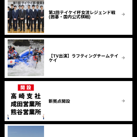
第2回テイケイ杯女流レジェンド戦
(囲碁・国内公式棋戦)
【TV出演】ラフティングチームテイ
ケイ
新拠点開設