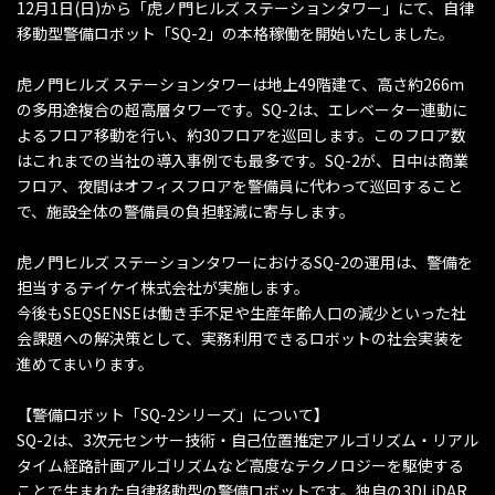
12月1日(日)から「虎ノ門ヒルズ ステーションタワー」にて、自律
移動型警備ロボット「SQ-2」の本格稼働を開始いたしました。
虎ノ門ヒルズ ステーションタワーは地上49階建て、高さ約266ｍ
の多用途複合の超高層タワーです。SQ-2は、エレベーター連動に
よるフロア移動を行い、約30フロアを巡回します。このフロア数
はこれまでの当社の導入事例でも最多です。SQ-2が、日中は商業
フロア、夜間はオフィスフロアを警備員に代わって巡回すること
で、施設全体の警備員の負担軽減に寄与します。
虎ノ門ヒルズ ステーションタワーにおけるSQ-2の運用は、警備を
担当するテイケイ株式会社が実施します。
今後もSEQSENSEは働き手不足や生産年齢人口の減少といった社
会課題への解決策として、実務利用できるロボットの社会実装を
進めてまいります。
【警備ロボット「SQ-2シリーズ」について】
SQ-2は、3次元センサー技術・自己位置推定アルゴリズム・リアル
タイム経路計画アルゴリズムなど高度なテクノロジーを駆使する
ことで生まれた自律移動型の警備ロボットです。独自の3DLiDAR