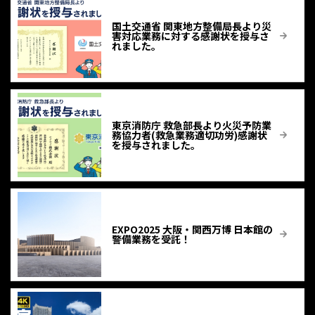
国土交通省 関東地方整備局長より災
害対応業務に対する感謝状を授与さ
れました。
東京消防庁 救急部長より火災予防業
務協力者(救急業務適切功労)感謝状
を授与されました。
EXPO2025 大阪・関西万博 日本館の
警備業務を受託！