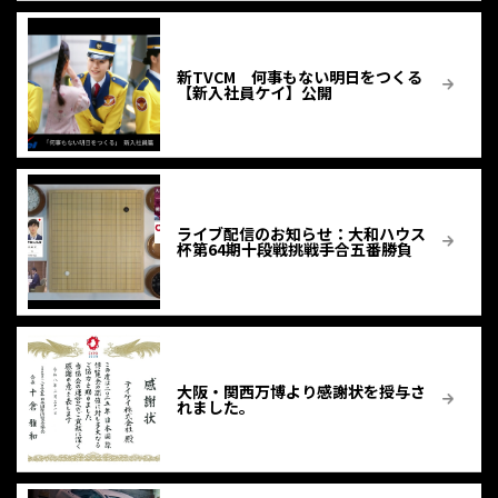
新TVCM 何事もない明日をつくる
【新入社員ケイ】公開
ライブ配信のお知らせ：大和ハウス
杯第64期十段戦挑戦手合五番勝負
大阪・関西万博より感謝状を授与さ
れました。