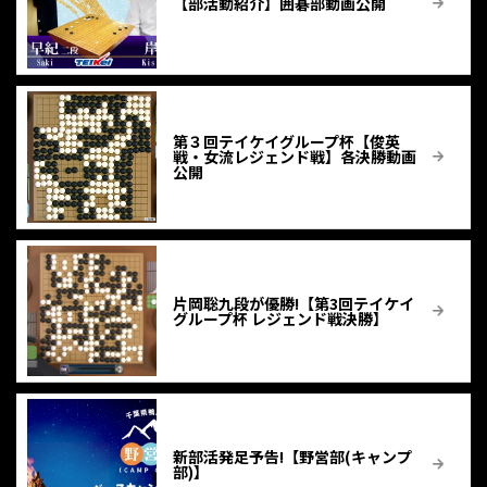
【部活動紹介】囲碁部動画公開
第３回テイケイグループ杯【俊英
戦・女流レジェンド戦】各決勝動画
公開
片岡聡九段が優勝!【第3回テイケイ
グループ杯 レジェンド戦決勝】
新部活発足予告!【野営部(キャンプ
部)】