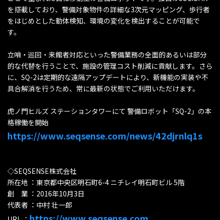
を搭載しており、警備対象物件の詳細な3次元マッピング、歩行者
をはじめとした動体検知、環境の変化を検出することが可能で
す。
立哨・巡回・来館者対応といった警備業務の全面的あるいは部分
的な代替を行うことで、施設の管理コスト削減に貢献します。さら
に、SQ-2は定期的な遠隔アップデートにより、新機能の実装や不
具合解消を行うため、常に最新の状態でご利用いただけます。
虎ノ門ヒルズ ステーションタワーにて 警備ロボット「SQ-2」の本
格稼働を開始
https://www.seqsense.com/news/42djrnlq1s
◇SEQSENSE株式会社
所在地 ：東京都中央区明石町6-4 ニチレイ明石町ビル 5階
創 業 ：2016年10月3日
代表者 ：中村 壮一郎
https://www.seqsense.com
URL ：