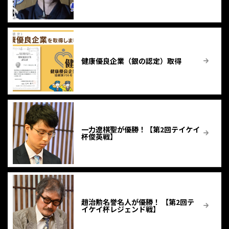
健康優良企業（銀の認定）取得
一力遼棋聖が優勝！【第2回テイケイ
杯俊英戦】
趙治勲名誉名人が優勝！ 【第2回テ
イケイ杯レジェンド戦】