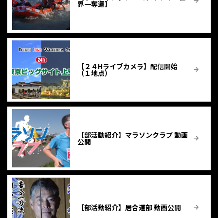
界一奪還】
【２４Hライブカメラ】配信開始
（１地点）
【部活動紹介】マラソンクラブ 動画
公開
【部活動紹介】居合道部 動画公開