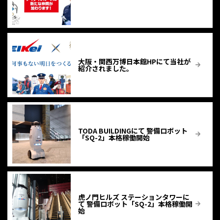
大阪・関西万博日本館HPにて当社が
紹介されました。
TODA BUILDINGにて 警備ロボット
「SQ-2」本格稼働開始
虎ノ門ヒルズ ステーションタワーに
て 警備ロボット「SQ-2」本格稼働開
始