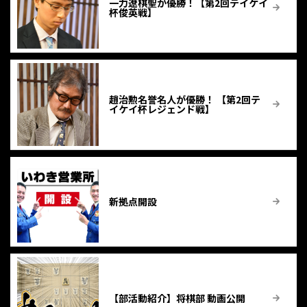
一力遼棋聖が優勝！【第2回テイケイ
杯俊英戦】
趙治勲名誉名人が優勝！ 【第2回テ
イケイ杯レジェンド戦】
新拠点開設
【部活動紹介】将棋部 動画公開