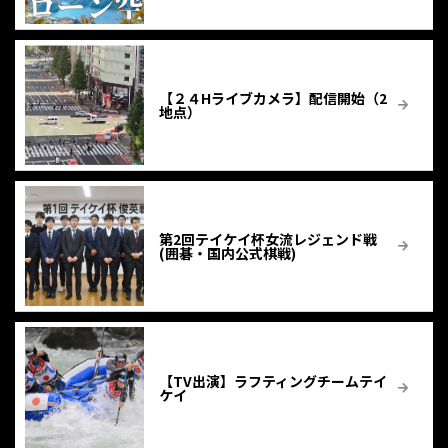
【２４Hライブカメラ】配信開始（2
地点）
第2回テイケイ杯女流レジェンド戦
(囲碁・国内公式棋戦)
【TV出演】ラフティングチームテイ
ケイ