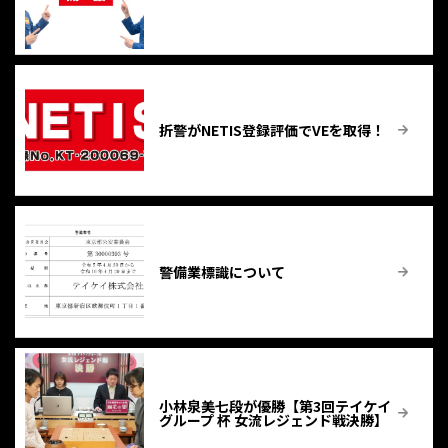
折警がNETIS登録評価でVEを取得！
警備業標識について
小林泉美七段が優勝【第3回テイケイ
グループ 杯 女流レジェンド戦決勝】