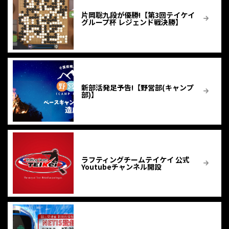
片岡聡九段が優勝!【第3回テイケイ
グループ杯 レジェンド戦決勝】
新部活発足予告!【野営部(キャンプ
部)】
ラフティングチームテイケイ 公式
Youtubeチャンネル開設