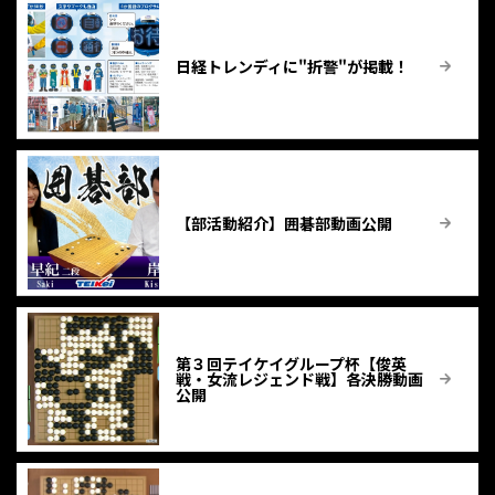
日経トレンディに"折警"が掲載！
【部活動紹介】囲碁部動画公開
第３回テイケイグループ杯【俊英
戦・女流レジェンド戦】各決勝動画
公開