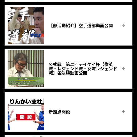
【部活動紹介】空手道部動画公開
公式戦 第二回テイケイ杯【俊英
戦・レジェンド戦・女流レジェンド
戦】各決勝動画公開
新拠点開設