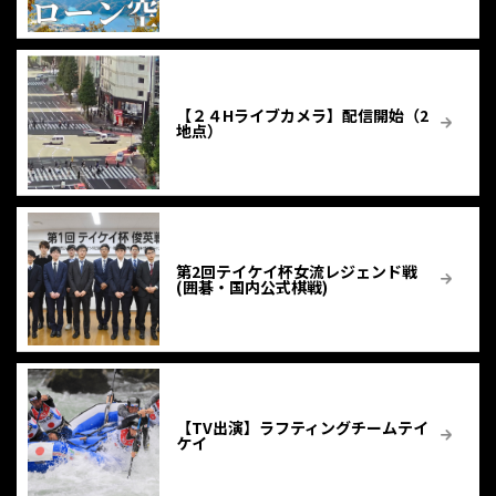
【２４Hライブカメラ】配信開始（2
地点）
第2回テイケイ杯女流レジェンド戦
(囲碁・国内公式棋戦)
【TV出演】ラフティングチームテイ
ケイ