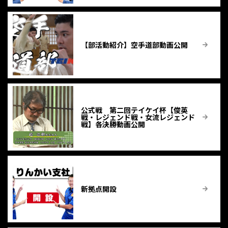
【部活動紹介】空手道部動画公開
公式戦 第二回テイケイ杯【俊英
戦・レジェンド戦・女流レジェンド
戦】各決勝動画公開
新拠点開設