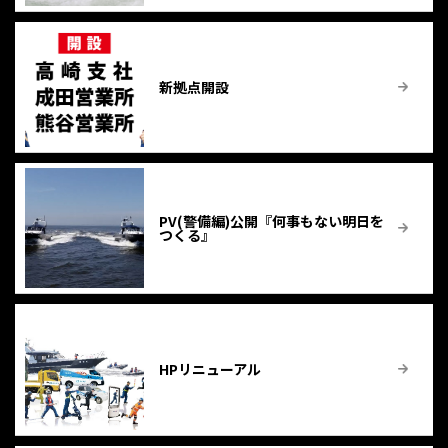
新拠点開設
PV(警備編)公開『何事もない明日を
つくる』
HPリニューアル