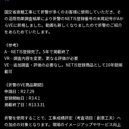
国交省直轄工事にて折警が多くのお客様に使用していただき、そ
の活用効果調査結果により折警のNETIS登録番号の末尾記号がAか
らVEに昇格しました。動画も新しくなりましたので折警のご紹介
をあらためていたします。
《参考》
A…NETIS登録完了。5年で掲載終了
VR…調査内容を変更、更なる評価が必要
VE…追加調査・評価の必要なし。NETIS登録商品として10年間掲
載可
《折警のVE商品期間》
申請日：R2.7.29
登録開始日：R3.4.1
掲載終了日：R13.3.31
折警を使用することで、工事成績評定（考査項目：創意工夫）へ
の加点の対象となります。現場のイメージアップやサービス向上