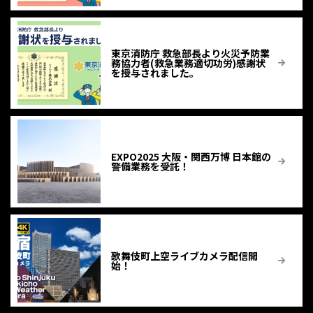
東京消防庁 救急部長より火災予防業
務協力者(救急業務適切功労)感謝状
を授与されました。
EXPO2025 大阪・関西万博 日本館の
警備業務を受託！
歌舞伎町上空ライブカメラ配信開
始！