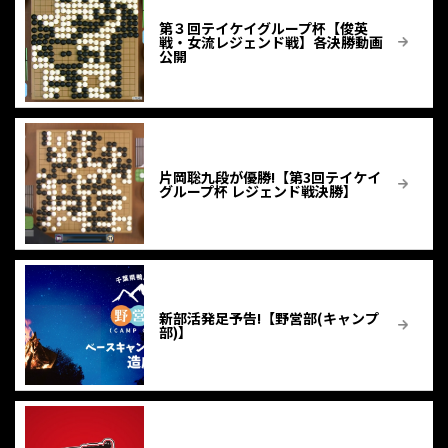
第３回テイケイグループ杯【俊英
戦・女流レジェンド戦】各決勝動画
公開
片岡聡九段が優勝!【第3回テイケイ
グループ杯 レジェンド戦決勝】
新部活発足予告!【野営部(キャンプ
部)】