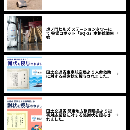
虎ノ門ヒルズ ステーションタワーに
て 警備ロボット「SQ-2」本格稼働開
始
国土交通省東京航空局より人命救助
に対する感謝状を授与されました。
国土交通省 関東地方整備局長より災
害対応業務に対する感謝状を授与さ
れました。