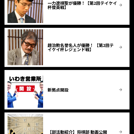
一力遼棋聖が優勝！【第2回テイケイ
杯俊英戦】
趙治勲名誉名人が優勝！ 【第2回テ
イケイ杯レジェンド戦】
新拠点開設
【部活動紹介】将棋部 動画公開