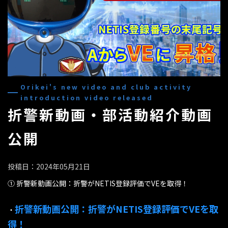
Orikei's new video and club activity
introduction video released
折警新動画・部活動紹介動画
公開
投稿日：2024年05月21日
① 折警新動画公開：折警がNETIS登録評価でVEを取得！
折警新動画公開：折警がNETIS登録評価でVEを取
・
得！